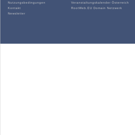
Nutzungsbedingungen
Veranstaltungskalender Österreich
Kontakt
RootWeb.EU Domain Netzwerk
Newsletter