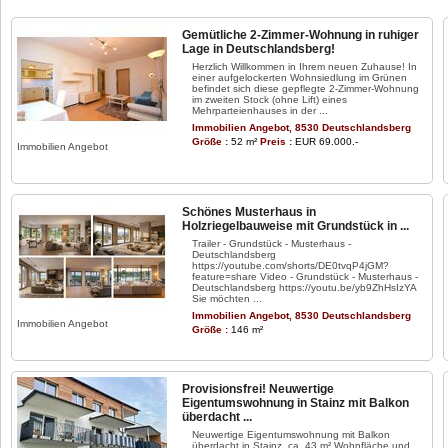
Gemütliche 2-Zimmer-Wohnung in ruhiger
Lage in Deutschlandsberg!
Herzlich Willkommen in Ihrem neuen Zuhause! In
einer aufgelockerten Wohnsiedlung im Grünen
befindet sich diese gepflegte 2-Zimmer-Wohnung
im zweiten Stock (ohne Lift) eines
Mehrparteienhauses in der ...
Immobilien Angebot, 8530 Deutschlandsberg
Größe :
52 m²
Preis :
EUR 69.000.-
Immobilien Angebot
Schönes Musterhaus in
Holzriegelbauweise mit Grundstück in ...
Trailer - Grundstück - Musterhaus -
Deutschlandsberg
https://youtube.com/shorts/DE0tvqP4jGM?
feature=share Video - Grundstück - Musterhaus -
Deutschlandsberg https://youtu.be/yb9ZhHsIzYA
Sie möchten ...
Immobilien Angebot, 8530 Deutschlandsberg
Immobilien Angebot
Größe :
146 m²
Provisionsfrei! Neuwertige
Eigentumswohnung in Stainz mit Balkon
überdacht ...
Neuwertige Eigentumswohnung mit Balkon
überdacht in Stainz, ca. 43 m² Wohnfläche und