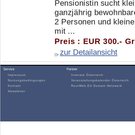
Pensionistin sucht kle
ganzjährig bewohnbar
2 Personen und kleine
mit ...
Preis : EUR 300.- G
zur Detailansicht
Service
Partner
Impressum
Inserate Österreich
Nutzungsbedingungen
Veranstaltungskalender Österreich
Kontakt
RootWeb.EU Domain Netzwerk
Newsletter