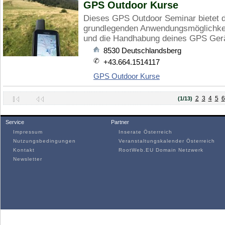
GPS Outdoor Kurse
Dieses GPS Outdoor Seminar bietet di
grundlegenden Anwendungsmöglichkeite
und die Handhabung deines GPS Gerät
8530
Deutschlandsberg
+43.664.1514117
GPS Outdoor Kurse
2
3
4
5
6
(1/13)
Service
Partner
Impressum
Inserate Österreich
Nutzungsbedingungen
Veranstaltungskalender Österreich
Kontakt
RootWeb.EU Domain Netzwerk
Newsletter