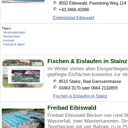
8552
Eibiswald
,
Pastolning Weg 114
+43.3466.42088
Erlebnisbad Eibiswald
Tipps:
Veranstaltungen
Restaurants
Inserate
Freizeit & Sport
Fischen & Eislaufen in Stainz
Im Winter stehen allen Eissportbegei
gepflegte Eisflächen kostenlos zur Ve
8510
Stainz
,
Bad Gamserstrasse
03463 3170 oder 0664 2132859
Fischen & Eislaufen in Stainz
Freibad Eibiswald
Freibad Eibiswald Becken von rund 5
Wasserfall, zwei Wasserkanonen, St
Sportbecken mit vier Bahnen zu je 25 