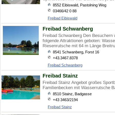
8552
Eibiswald
,
Pastolning Weg
03466/42 0 88
Freibad Eibiswald
Freibad Schwanberg
Freibad Schwanberg Den Besuchern w
folgende Attraktionen geboten: Wass
Riesenrutsche mit 64 m Länge Breitrut
8541
Schwanberg
,
Forst 16
+43.3467.8378
Freibad Schwanberg
Freibad Stainz
Freibad Stainz Angebot großes Spor
Familienbecken mit Wasserrutsche Ba
8510
Stainz
,
Badgasse
+43 3463/2194
Freibad Stainz