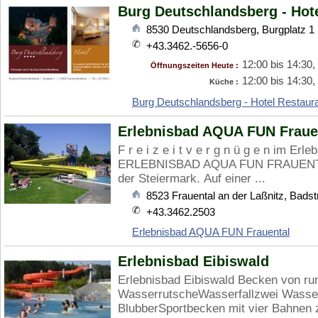
Burg Deutschlandsberg - Hote
8530
Deutschlandsberg
,
Burgplatz 1
+43.3462.-5656-0
12:00 bis 14:30,
Öffnungszeiten Heute :
12:00 bis 14:30,
Küche :
Burg Deutschlandsberg - Hotel Restaura
Erlebnisbad AQUA FUN Fraue
F r e i z e i t v e r g n ü g e n im 
ERLEBNISBAD AQUA FUN FRAUENTAL 
der Steiermark. Auf einer ...
8523
Frauental an der Laßnitz
,
Badst
+43.3462.2503
Erlebnisbad AQUA FUN Frauental
Erlebnisbad Eibiswald
Erlebnisbad Eibiswald Becken von ru
WasserrutscheWasserfallzwei Wasse
BlubberSportbecken mit vier Bahnen zu