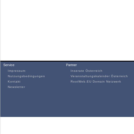
Service
Partner
Impressum
Inserate Österreich
Nutzungsbedingungen
Veranstaltungskalender Österreich
Kontakt
RootWeb.EU Domain Netzwerk
Newsletter