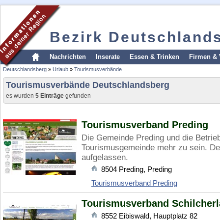
Bezirk Deutschland
Nachrichten
Inserate
Essen & Trinken
Firmen & 
Deutschlandsberg
»
Urlaub
»
Tourismusverbände
Tourismusverbände Deutschlandsberg
es wurden
5 Einträge
gefunden
Tourismusverband Preding
Die Gemeinde Preding und die Betrie
Tourismusgemeinde mehr zu sein. De
aufgelassen.
8504
Preding
,
Preding
Tourismusverband Preding
Tourismusverband Schilcherl
8552
Eibiswald
,
Hauptplatz 82