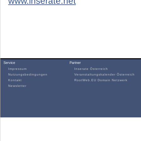
www.inserate.net
Service
Partner
Impressum
Inserate Österreich
Nutzungsbedingungen
Veranstaltungskalender Österreich
Kontakt
RootWeb.EU Domain Netzwerk
Newsletter