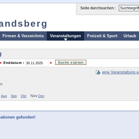
Seite durchsuchen :
landsberg
Firmen & Verzeichnis
Veranstaltungen
Freizeit & Sport
Urlaub
g
×
×
Enddatum :
eine Veranstaltung e
en
Nov
Aug
Sep
Okt
Dez
mationen gefunden!