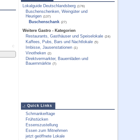
Lokalguide Deutschlandsberg
(176)
Buschenschenken, Weingüter und
Heurigen
(137)
Buschenschank
(27)
Weitere Gastro - Kategorien
Restaurants, Gasthäuser und Speiselokale
(24)
Kaffees, Pubs, Bars und Nachtlokale
(5)
C
Imbisse, Jausenstationen
(1)
Vinotheken
(2)
Direktvermarkter, Bauernläden und
Bauernmärkte
(7)
Quick Links
Schmankerltage
Frühstücken
Essenszustellung
Essen zum Mitnehmen
jetzt geöffnete Lokale