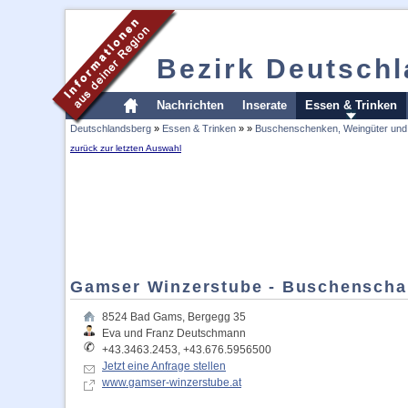
Bezirk Deutsch
Nachrichten
Inserate
Essen & Trinken
Deutschlandsberg
»
Essen & Trinken
»
»
Buschenschenken, Weingüter und
zurück zur letzten Auswahl
Gamser Winzerstube - Buschenscha
8524
Bad Gams
,
Bergegg 35
Eva und Franz Deutschmann
+43.3463.2453, +43.676.5956500
Jetzt eine Anfrage stellen
www.gamser-winzerstube.at