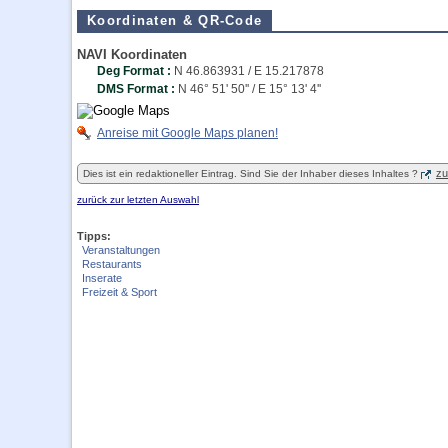
Koordinaten & QR-Code
NAVI Koordinaten
Deg Format :
N
46.863931
/ E
15.217878
DMS Format :
N 46° 51' 50'' / E 15° 13' 4''
Anreise mit Google Maps planen!
zu
Dies ist ein redaktioneller Eintrag. Sind Sie der Inhaber dieses Inhaltes ?
zurück zur letzten Auswahl
Tipps:
Veranstaltungen
Restaurants
Inserate
Freizeit & Sport