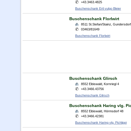
+43.3463.4825
Buschenschank Ertl vulgo Bleier
Buschenschank Florlwirt
8511
St.Stefan/Stainz
,
Gundersdorf
03463/81649
Buschenschank Florlwirt
Buschenschank Glirsch
8552
Eibiswald
,
Kornriegl 4
+43.3466.43756
Buschenschank Glirsch
Buschenschank Haring vlg. Pic
8552
Eibiswald
,
Hörmsdorf 48
+43.3466.42381
Buschenschank Haring vlg. Pichlippi