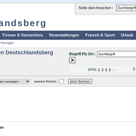
Seite durchsuchen :
landsberg
Firmen & Verzeichnis
Veranstaltungen
Freizeit & Sport
Urlaub
 Heurigen
en Deutschlandsberg
Begriff Plz Ort :
...
(1/11)
2
3
4
5
warme Küche :
er