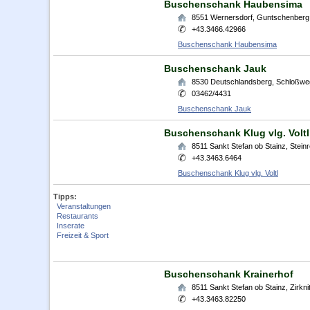
Buschenschank Haubensima
8551
Wernersdorf
,
Guntschenberg
+43.3466.42966
Buschenschank Haubensima
Buschenschank Jauk
8530
Deutschlandsberg
,
Schloßwe
03462/4431
Buschenschank Jauk
Buschenschank Klug vlg. Voltl
8511
Sankt Stefan ob Stainz
,
Steinr
+43.3463.6464
Buschenschank Klug vlg. Voltl
Tipps:
Veranstaltungen
Restaurants
Inserate
Freizeit & Sport
Buschenschank Krainerhof
8511
Sankt Stefan ob Stainz
,
Zirkni
+43.3463.82250