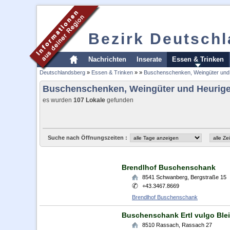
Bezirk Deutsch
Nachrichten
Inserate
Essen & Trinken
Deutschlandsberg
»
Essen & Trinken
»
»
Buschenschenken, Weingüter und
Buschenschenken, Weingüter und Heurig
es wurden
107 Lokale
gefunden
Suche nach Öffnungszeiten :
Brendlhof Buschenschank
8541
Schwanberg
,
Bergstraße 15
+43.3467.8669
Brendlhof Buschenschank
Buschenschank Ertl vulgo Blei
8510
Rassach
,
Rassach 27