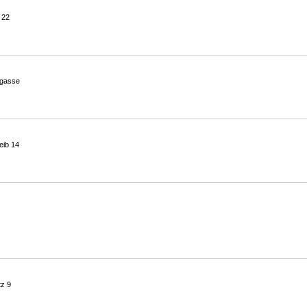
 22
gasse
eib 14
tz 9