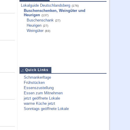
Lokalguide Deutschlandsberg
(176)
Buschenschenken, Weingüter und
Heurigen
(137)
Buschenschank
(27)
Heurigen
(27)
Weingüter
(83)
Quick Links
Schmankerltage
Frühstücken
Essenszustellung
Essen zum Mitnehmen
jetzt geöffnete Lokale
warme Küche jetzt
Sonntags geöffnete Lokale