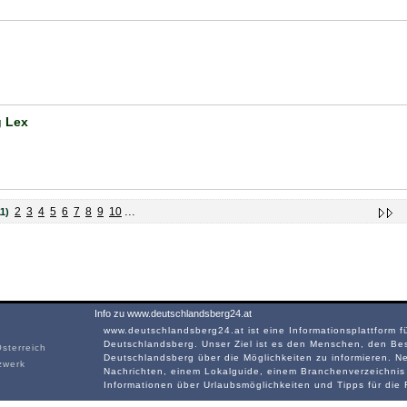
 Lex
...
2
3
4
5
6
7
8
9
10
11)
Info zu www.deutschlandsberg24.at
www.deutschlandsberg24.at ist eine Informationsplattform f
Deutschlandsberg. Unser Ziel ist es den Menschen, den Be
sterreich
Deutschlandsberg über die Möglichkeiten zu informieren. N
zwerk
Nachrichten, einem Lokalguide, einem Branchenverzeichnis 
Informationen über Urlaubsmöglichkeiten und Tipps für die F