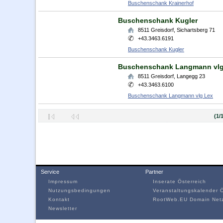
Buschenschank Krainerhof
Buschenschank Kugler
8511
Greisdorf
,
Sichartsberg 71
+43.3463.6191
Buschenschank Kugler
Buschenschank Langmann vlg
8511
Greisdorf
,
Langegg 23
+43.3463.6100
Buschenschank Langmann vlg Lex
(1/
Service
Partner
Impressum
Inserate Österreich
Nutzungsbedingungen
Veranstaltungskalender Ö
Kontakt
RootWeb.EU Domain Net
Newsletter