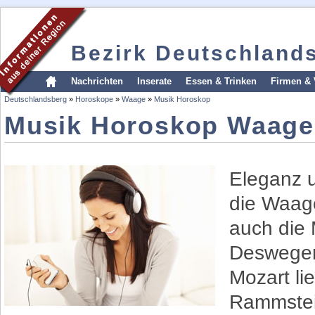
Bezirk Deutschland
Nachrichten
Inserate
Essen & Trinken
Firmen & 
Deutschlandsberg
»
Horoskope
»
Waage
»
Musik Horoskop
Musik Horoskop Waage
Eleganz 
die Waag
auch die 
Deswegen
Mozart li
Rammstein