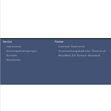
Service
Partner
Impressum
Inserate Österreich
Nutzungsbedingungen
Veranstaltungskalender Österreich
Kontakt
RootWeb.EU Domain Netzwerk
Newsletter