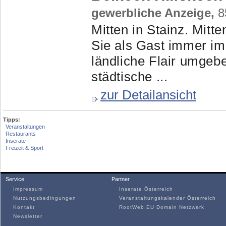
gewerbliche Anzeige,
85
Mitten in Stainz. Mit
Sie als Gast immer im
ländliche Flair umgeb
städtische ...
zur Detailansicht
Tipps:
Veranstaltungen
Restaurants
Inserate
Freizeit & Sport
Service
Partner
Impressum
Inserate Österreich
Nutzungsbedingungen
Veranstaltungskalender Österreich
Kontakt
RootWeb.EU Domain Netzwerk
Newsletter