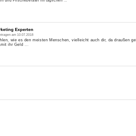
n und Frischeberater im täglichen ...
rketing Experten
getragen am 10.07.2018
hlen, wie es den meisten Menschen, vielleicht auch dir, da draußen ge
it ihr Geld ...