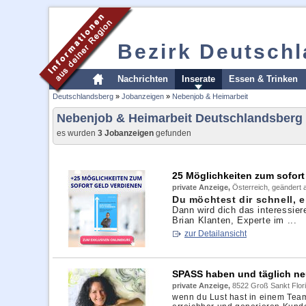
Bezirk Deutsch
Nachrichten
Inserate
Essen & Trinken
Deutschlandsberg
»
Jobanzeigen
»
Nebenjob & Heimarbeit
Nebenjob & Heimarbeit Deutschlandsberg
es wurden
3 Jobanzeigen
gefunden
25 Möglichkeiten zum sofort
private Anzeige,
Österreich, geändert 
Du möchtest dir schnell, 
Dann wird dich das interessier
Brian Klanten, Experte im ...
zur Detailansicht
SPASS haben und täglich ne
private Anzeige,
8522 Groß Sankt Flori
wenn du Lust hast in einem Team