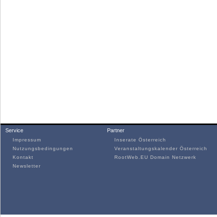
Service
Partner
Impressum
Inserate Österreich
Nutzungsbedingungen
Veranstaltungskalender Österreich
Kontakt
RootWeb.EU Domain Netzwerk
Newsletter