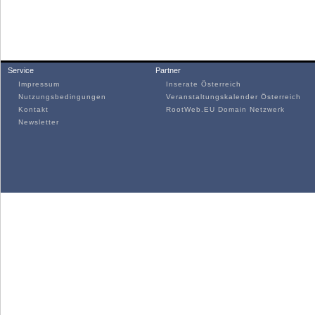
Service
Partner
Impressum
Inserate Österreich
Nutzungsbedingungen
Veranstaltungskalender Österreich
Kontakt
RootWeb.EU Domain Netzwerk
Newsletter