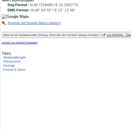
NAVI Koordinaten
Deg Format :
N
46.7318494
/ E
15.2302775
DMS Format :
N 46° 43' 55'' / E 15° 13' 49''
Anreise mit Google Maps planen!
zur Anfrage - D
Dies ist ein redaktioneller Eintrag. Sind Sie der Inhaber dieses Inhaltes ?
zurück zur letzten Auswahl
Tipps:
Veranstaltungen
Restaurants
Inserate
Freizeit & Sport