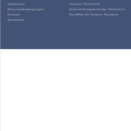
Impressum
Inserate Österreich
Nutzungsbedingungen
Veranstaltungskalender Österreich
Kontakt
RootWeb.EU Domain Netzwerk
Newsletter