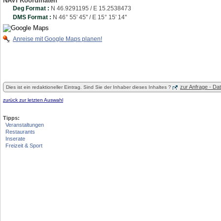
NAVI Koordinaten
Deg Format :
N
46.9291195
/ E
15.2538473
DMS Format :
N 46° 55' 45'' / E 15° 15' 14''
Anreise mit Google Maps planen!
zur Anfrage - D
Dies ist ein redaktioneller Eintrag. Sind Sie der Inhaber dieses Inhaltes ?
zurück zur letzten Auswahl
Tipps:
Veranstaltungen
Restaurants
Inserate
Freizeit & Sport