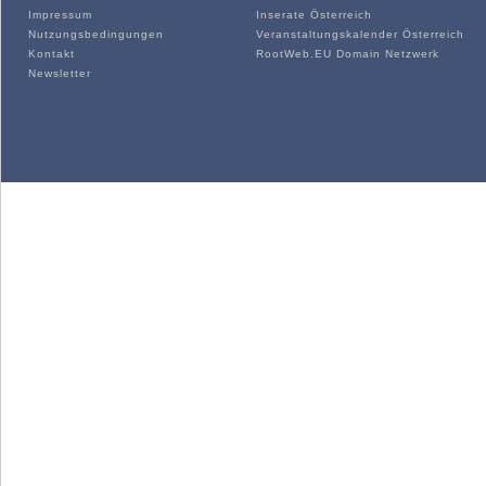
Impressum
Inserate Österreich
Nutzungsbedingungen
Veranstaltungskalender Österreich
Kontakt
RootWeb.EU Domain Netzwerk
Newsletter