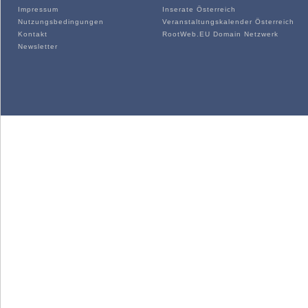
Impressum
Inserate Österreich
Nutzungsbedingungen
Veranstaltungskalender Österreich
Kontakt
RootWeb.EU Domain Netzwerk
Newsletter