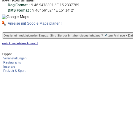
NAVI Koordinaten
Deg Format :
N
46.9478391
/ E
15.2337789
DMS Format :
N 46° 56' 52'' / E 15° 14' 2''
Anreise mit Google Maps planen!
zur Anfrage - D
Dies ist ein redaktioneller Eintrag. Sind Sie der Inhaber dieses Inhaltes ?
zurück zur letzten Auswahl
Tipps:
Veranstaltungen
Restaurants
Inserate
Freizeit & Sport