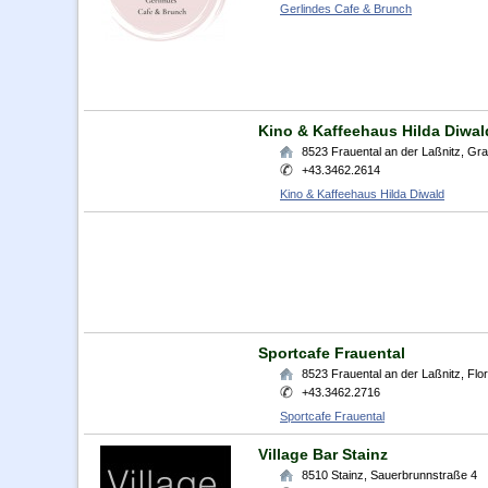
Gerlindes Cafe & Brunch
Kino & Kaffeehaus Hilda Diwal
8523
Frauental an der Laßnitz
,
Gra
+43.3462.2614
Kino & Kaffeehaus Hilda Diwald
Sportcafe Frauental
8523
Frauental an der Laßnitz
,
Flo
+43.3462.2716
Sportcafe Frauental
Village Bar Stainz
8510
Stainz
,
Sauerbrunnstraße 4