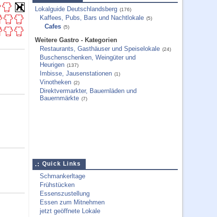
Lokalguide Deutschlandsberg
(176)
Kaffees, Pubs, Bars und Nachtlokale
(5)
Cafes
(5)
Weitere Gastro - Kategorien
Restaurants, Gasthäuser und Speiselokale
(24)
Buschenschenken, Weingüter und
Heurigen
(137)
Imbisse, Jausenstationen
(1)
Vinotheken
(2)
Direktvermarkter, Bauernläden und
Bauernmärkte
(7)
Quick Links
Schmankerltage
Frühstücken
Essenszustellung
Essen zum Mitnehmen
jetzt geöffnete Lokale