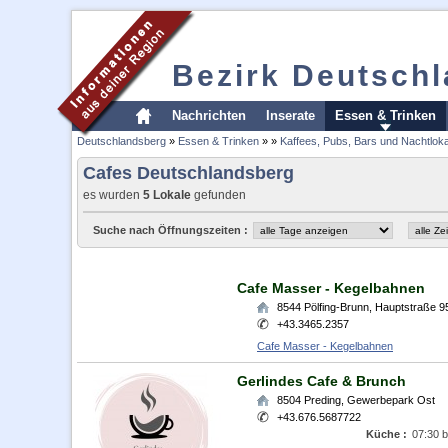
Bezirk Deutsch
Nachrichten
Inserate
Essen & Trinken
Deutschlandsberg
»
Essen & Trinken
»
»
Kaffees, Pubs, Bars und Nachtloka
Cafes Deutschlandsberg
es wurden
5 Lokale
gefunden
Suche nach Öffnungszeiten :
Cafe Masser - Kegelbahnen
8544
Pölfing-Brunn
,
Hauptstraße 9
+43.3465.2357
Cafe Masser - Kegelbahnen
Gerlindes Cafe & Brunch
8504
Preding
,
Gewerbepark Ost
+43.676.5687722
Küche :
07:30 b