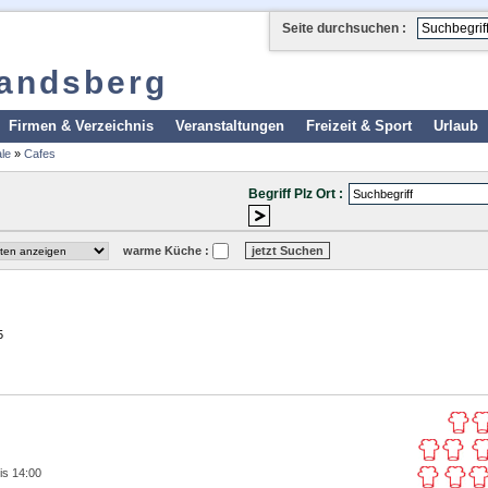
Seite durchsuchen :
landsberg
Firmen & Verzeichnis
Veranstaltungen
Freizeit & Sport
Urlaub
le
»
Cafes
Begriff Plz Ort :
warme Küche :
5
is 14:00