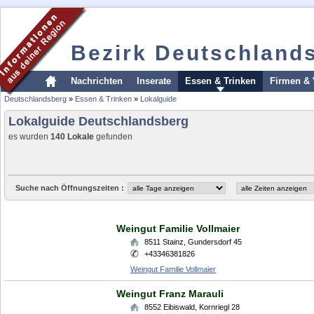
Bezirk Deutschland
Nachrichten
Inserate
Essen & Trinken
Firmen & 
Deutschlandsberg
»
Essen & Trinken
»
Lokalguide
Lokalguide Deutschlandsberg
es wurden
140 Lokale
gefunden
Suche nach Öffnungszeiten :
Weingut Familie Vollmaier
8511
Stainz
,
Gundersdorf 45
+43346381826
Weingut Familie Vollmaier
Weingut Franz Marauli
8552
Eibiswald
,
Kornriegl 28