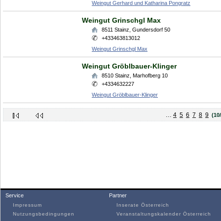
Weingut Gerhard und Katharina Pongratz
Weingut Grinschgl Max
8511
Stainz
,
Gundersdorf 50
+433463813012
Weingut Grinschgl Max
Weingut Gröblbauer-Klinger
8510
Stainz
,
Marhofberg 10
+4334632227
Weingut Gröblbauer-Klinger
...
4
5
6
7
8
9
(10
Service
Partner
Impressum
Inserate Österreich
Nutzungsbedingungen
Veranstaltungskalender Österreich