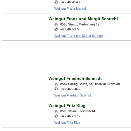
+43346645403
Weingut Franz Marauli
Weingut Franz und Margit Schriebl
8510
Stainz
,
Marhofberg 17
+4334632277
Weingut Franz und Margit Schriebl
Weingut Friedrich Schmidt
8544
Pölfing-Brunn
,
St. Ulrich im Greith 48
+4334652466
Weingut Friedrich Schmidt
Weingut Fritz Klug
8511
Stainz
,
Steinreib 14
+43346381753
Weingut Fritz Klug