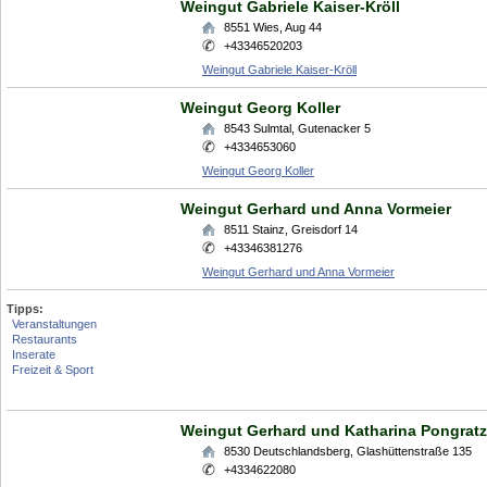
Weingut Gabriele Kaiser-Kröll
8551
Wies
,
Aug 44
+43346520203
Weingut Gabriele Kaiser-Kröll
Weingut Georg Koller
8543
Sulmtal
,
Gutenacker 5
+4334653060
Weingut Georg Koller
Weingut Gerhard und Anna Vormeier
8511
Stainz
,
Greisdorf 14
+43346381276
Weingut Gerhard und Anna Vormeier
Tipps:
Veranstaltungen
Restaurants
Inserate
Freizeit & Sport
Weingut Gerhard und Katharina Pongratz
8530
Deutschlandsberg
,
Glashüttenstraße 135
+4334622080