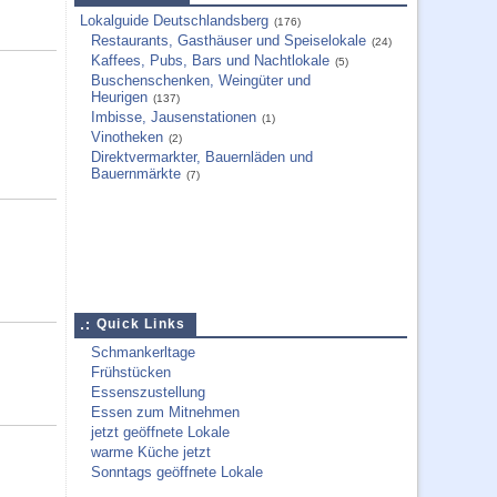
Lokalguide Deutschlandsberg
(176)
Restaurants, Gasthäuser und Speiselokale
(24)
Kaffees, Pubs, Bars und Nachtlokale
(5)
Buschenschenken, Weingüter und
Heurigen
(137)
Imbisse, Jausenstationen
(1)
Vinotheken
(2)
Direktvermarkter, Bauernläden und
Bauernmärkte
(7)
Quick Links
Schmankerltage
Frühstücken
Essenszustellung
Essen zum Mitnehmen
jetzt geöffnete Lokale
warme Küche jetzt
Sonntags geöffnete Lokale