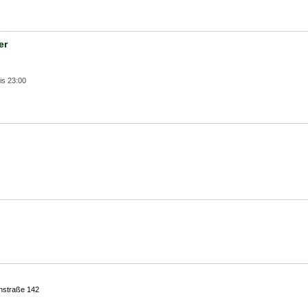
er
is 23:00
nstraße 142