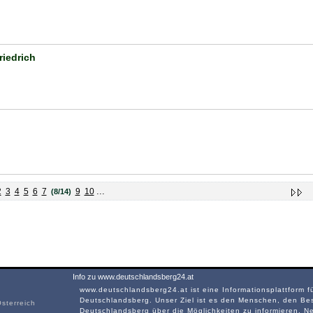
riedrich
...
2
3
4
5
6
7
9
10
(8/14)
Info zu www.deutschlandsberg24.at
www.deutschlandsberg24.at ist eine Informationsplattform f
Deutschlandsberg. Unser Ziel ist es den Menschen, den Be
sterreich
Deutschlandsberg über die Möglichkeiten zu informieren. N