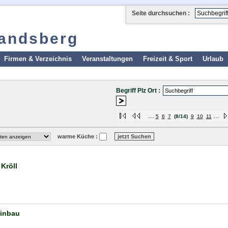
Seite durchsuchen :
landsberg
Firmen & Verzeichnis
Veranstaltungen
Freizeit & Sport
Urlaub
Begriff Plz Ort :
...
...
5
6
7
(8/14)
9
10
11
warme Küche :
Kröll
inbau