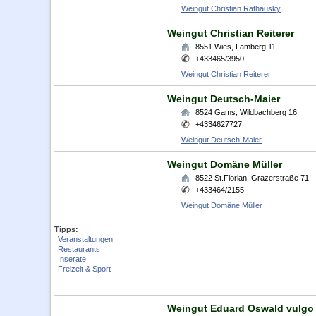
Weingut Christian Rathausky
Weingut Christian Reiterer
8551
Wies
,
Lamberg 11
+433465/3950
Weingut Christian Reiterer
Weingut Deutsch-Maier
8524
Gams
,
Wildbachberg 16
+4334627727
Weingut Deutsch-Maier
Weingut Domäne Müller
8522
St.Florian
,
Grazerstraße 71
+433464/2155
Weingut Domäne Müller
Tipps:
Veranstaltungen
Restaurants
Inserate
Freizeit & Sport
Weingut Eduard Oswald vulgo 