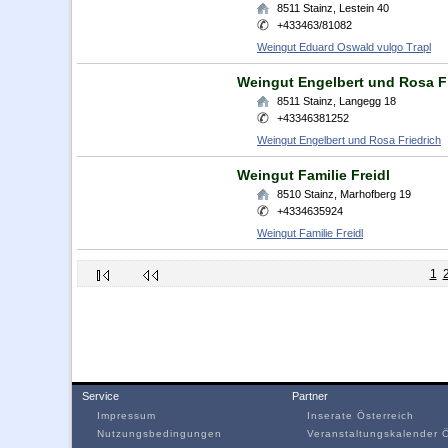
8511
Stainz
,
Lestein 40
+433463/81082
Weingut Eduard Oswald vulgo Trapl
Weingut Engelbert und Rosa F
8511
Stainz
,
Langegg 18
+43346381252
Weingut Engelbert und Rosa Friedrich
Weingut Familie Freidl
8510
Stainz
,
Marhofberg 19
+4334635924
Weingut Familie Freidl
1
Service
Partner
Impressum
Inserate Österreich
Nutzungsbedingungen
Veranstaltungskalender Ö