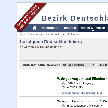
Bezirk Deutsch
Nachrichten
Inserate
Essen & Trinken
Deutschlandsberg
»
Essen & Trinken
»
Lokalguide
Lokalguide Deutschlandsberg
es wurden
140 Lokale
gefunden
Suche nach Öffnungszeiten :
Weingut August und Elisabeth 
8510
Stainz
,
Hangweg 8
+4334634293
Weingut August und Elisabeth Kröll
Weingut Buschenschank & We
8541
Schwanberg
,
Aichegg 77