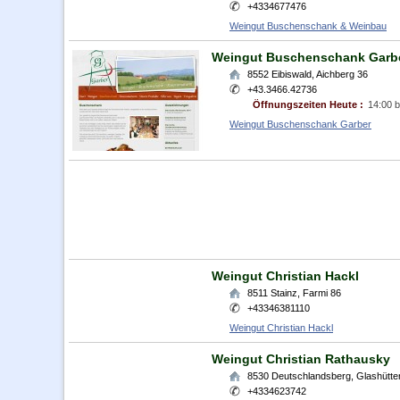
+4334677476
Weingut Buschenschank & Weinbau
Weingut Buschenschank Garb
8552
Eibiswald
,
Aichberg 36
+43.3466.42736
Öffnungszeiten Heute :
14:00 b
Weingut Buschenschank Garber
Weingut Christian Hackl
8511
Stainz
,
Farmi 86
+43346381110
Weingut Christian Hackl
Weingut Christian Rathausky
8530
Deutschlandsberg
,
Glashütte
+4334623742